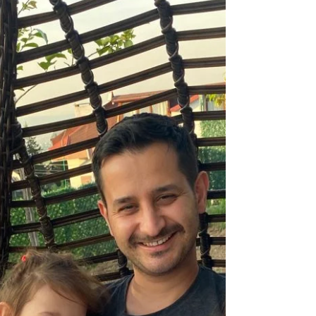
Hacer'in Hikayesi
Hacer Hanım'ın hikayesi, kızı Gonca Hanım
tarafından anlatılmaktadır. “Annem 45
yaşındaydı. Sağlıklı ve ek bir hastalığı
olmayan bir...