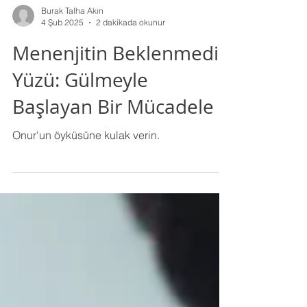
Burak Talha Akın
4 Şub 2025
2 dakikada okunur
Menenjitin Beklenmedik
Yüzü: Gülmeyle
Başlayan Bir Mücadele
Onur'un öyküsüne kulak verin.