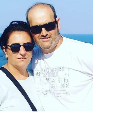
"Merhaba, ben Murat Koca.33 yaşındayım,
evli ve 2 çocuk babasıyım. 4 Kasım 2020
tarihinde güne ufak bir baş ağrısı ve halsizlik
ile...