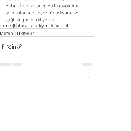
Bebek İrem ve ailesine hikayelerini 
anlattıkları için teşekkür ediyoruz ve 
sağlıklı günler diliyoruz.
menenjit
hikaye
bebek
yenidoğan
acil
Menenjit Hikayeleri
Hepsini Gör
Son Yazılar