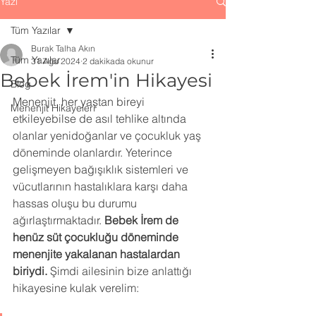
Yazı
Tüm Yazılar
Burak Talha Akın
Tüm Yazılar
31 Ağu 2024
2 dakikada okunur
Bebek İrem'in Hikayesi
Blog
Menenjit, her yaştan bireyi 
Menenjit Hikayeleri
etkileyebilse de asıl tehlike altında 
olanlar yenidoğanlar ve çocukluk yaş 
döneminde olanlardır. Yeterince 
gelişmeyen bağışıklık sistemleri ve 
vücutlarının hastalıklara karşı daha 
hassas oluşu bu durumu 
ağırlaştırmaktadır. 
Bebek İrem de 
henüz süt çocukluğu döneminde 
menenjite yakalanan hastalardan 
biriydi.
 Şimdi ailesinin bize anlattığı 
hikayesine kulak verelim: