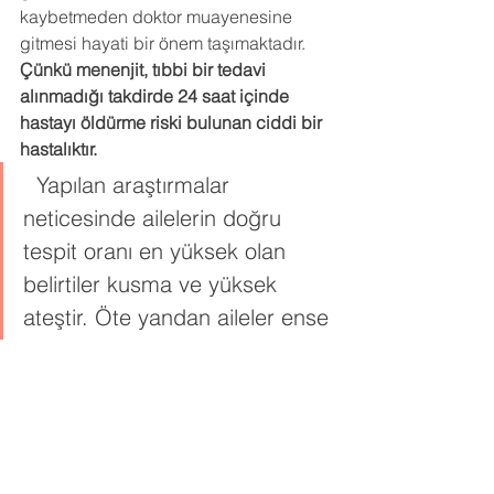
kaybetmeden doktor muayenesine 
gitmesi hayati bir önem taşımaktadır. 
Çünkü menenjit, tıbbi bir tedavi 
alınmadığı takdirde 24 saat içinde 
hastayı öldürme riski bulunan ciddi bir 
hastalıktır.
  Yapılan araştırmalar 
neticesinde ailelerin doğru 
tespit oranı en yüksek olan 
belirtiler kusma ve yüksek 
ateştir. Öte yandan aileler ense 
sertliğini teşhis etmekte 
yetersiz kalmaktadır. (%11 
tespit/%33 gerçek)
Kaynakça