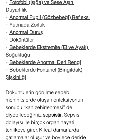
·  
Fotofobi (Işığa) ve Sese Aşırı 
Duyarlılık
·  
Anormal Pupil (Gözbebeği) Refleksi
·  
Yutmada Zorluk
·  
Anormal Duruş
·  
Döküntüler
·  
Bebeklerde Ekstremite (El ve Ayak) 
Soğukluğu
·  
Bebeklerde Anormal Deri Rengi
·  
Bebeklerde Fontanel (Bıngıldak) 
Şişkinliği
Döküntülerin görülme sebebi 
meninkslerde oluşan enfeksiyonun 
sonucu “kan zehirlenmesi” de 
diyebileceğimiz 
sepsistir
. Sepsis 
dolayısı ile birçok organ hayati 
tehlikeye girer. Kılcal damarlarda 
çatlamalar oluşur ve böylece deride 