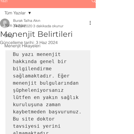
Yazı
Tüm Yazılar
Burak Talha Akın
Tüm Yazılar
24 Eyl 2020
3 dakikada okunur
Menenjit Belirtileri
Blog
Güncelleme tarihi:
3 Haz 2024
Menenjit Hikayeleri
Bu yazı menenjit 
hakkında genel bir 
bilgilendirme 
sağlamaktadır. Eğer 
menenjit bulgularından 
şüpheleniyorsanız 
lütfen en yakın sağlık 
kuruluşuna zaman 
kaybetmeden başvurunuz. 
Bu site doktor 
tavsiyesi yerini 
almamaktadır.