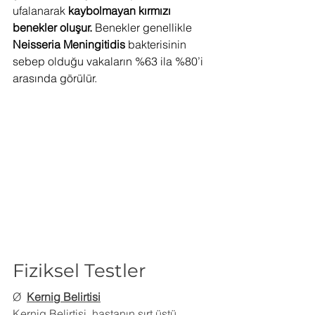
ufalanarak
 kaybolmayan kırmızı 
benekler oluşur.
 Benekler genellikle
Neisseria Meningitidis
 bakterisinin 
sebep olduğu vakaların %63 ila %80’i 
arasında görülür.
Fiziksel Testler
Ø  
Kernig Belirtisi
Kernig Belirtisi, hastanın sırt üstü 