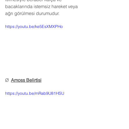
bacaklarında istemsiz hareket veya 
ağrı görülmesi durumudur. 
https://youtu.be/ke5EsXMXPHo
Ø  
Amoss Belirtisi
https://youtu.be/mRab9U81HSU