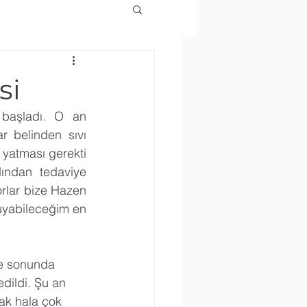
si
başladı. O an 
 belinden sıvı 
yatması gerekti 
ından tedaviye 
rlar bize Hazen 
uyabileceğim en 
ve sonunda 
dildi. Şu an 
ak hala çok 