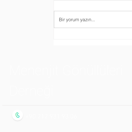
Bir yorum yazın...
Bir Hekim ve Kızı Olarak
Babamın Sıra Dışı
Menenjit Süreci - Doktor
Leyla'nın Hikayesi
Menenjit Gönüllüleri
Derneği
+90 212 931 93 06