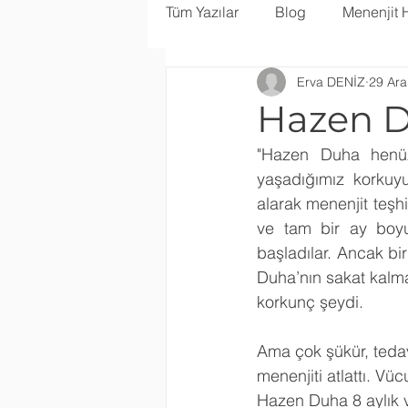
Tüm Yazılar
Blog
Menenjit 
Erva DENİZ
29 Ara
Hazen D
"Hazen Duha henüz
yaşadığımız korkuy
alarak menenjit teşh
ve tam bir ay boyu
başladılar. Ancak bi
Duha’nın sakat kalma
korkunç şeydi.
Ama çok şükür, teda
menenjiti atlattı. V
Hazen Duha 8 aylık v