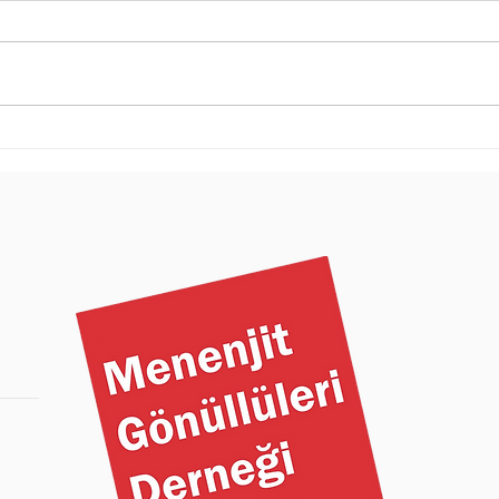
J.G.'nin Menenjit
Men
Yolculuğu
Yüzü
Bir