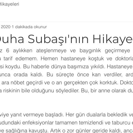
Hikayeleri
 2020
1 dakikada okunur
uha Subaşı'nın Hikaye
 6 aylıkken ateşlenmeye ve baygınlık geçirmeye 
u tarif edemem. Hemen hastaneye koştuk ve doktorlar
isi koydu. Bu haberle dünya başımıza yıkıldı. Hastaneye 
nca orada kaldı. Bu süreçte önce kan verdiler, ard
r ara nöbet geçirdi ve o an gerçekten çok korktuk. Dokto
 riskinin bile olduğunu söylediler. Bu, bir anne olarak d
viye yanıt vermeye başladı. Her gün dualarla bekledik 
ücudundaki enfeksiyonlar tamamen temizlendi ve taburcu e
e sağlığına kavuştu. Artık o zor günler geride kaldı, anc