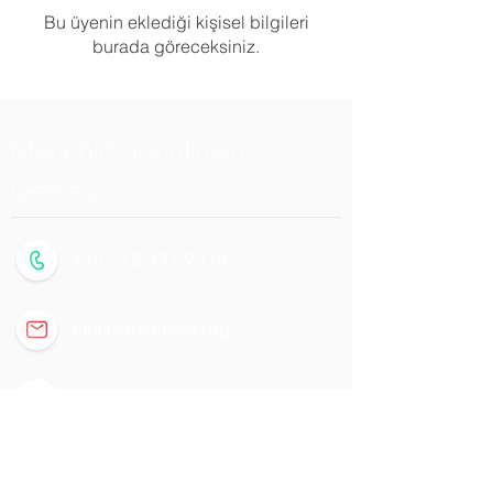
Bu üyenin eklediği kişisel bilgileri
burada göreceksiniz.
Menenjit Gönüllüleri
Derneği
+90 212 931 93 06
bilgi@menenjit.org
Doğan Araslı Bulvarı Zafer Mah.
Özyurtlar N Cadde No. 97/99
7.Kat Ofis No:48
Esenyurt/İstanbul/Türkiye