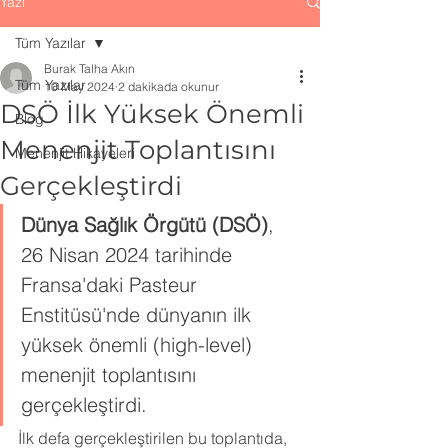
Yazı
Tüm Yazılar
Burak Talha Akın
Tüm Yazılar
10 May 2024
2 dakikada okunur
DSÖ İlk Yüksek Önemli
Blog
Menenjit Toplantısını
Menenjit Hikayeleri
Gerçekleştirdi
Dünya Sağlık Örgütü (DSÖ)
, 
26 Nisan 2024 tarihinde 
Fransa'daki Pasteur 
Enstitüsü'nde dünyanın ilk 
yüksek önemli (high-level) 
menenjit toplantısını 
gerçekleştirdi.
İlk defa gerçekleştirilen bu toplantıda, 