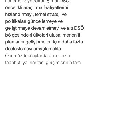
ilerleme kaydedildi. 
Şimdi DSÖ, 
öncelikli araştırma faaliyetlerini 
hızlandırmayı, temel strateji ve 
politikaları güncellemeye ve 
geliştirmeye devam etmeyi ve altı DSÖ 
bölgesindeki ülkeleri ulusal menenjit 
planlarını geliştirmeleri için daha fazla 
desteklemeyi amaçlamakta.
Önümüzdeki aylarda daha fazla 
taahhüt, yol haritası girişimlerinin tam 
olarak uygulanmasına olanak 
sağlayacaktır.
Toplantı hakkında daha fazla bilgi için 
tıklayın.
menenjit
Aşı
Sağlık
Salgın
Who
Politika