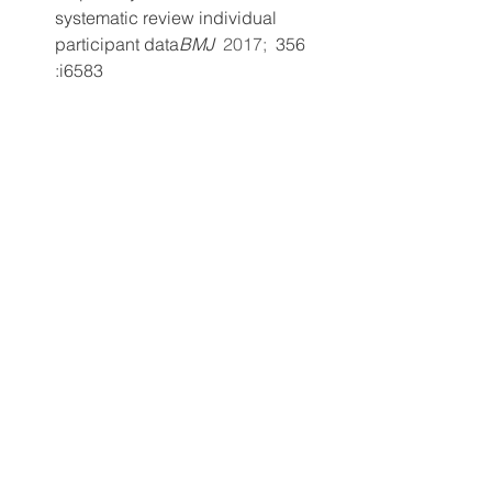
systematic review individual 
participant data
BMJ  
2017;  
356 
:i6583
Jain, A., Chaurasia, R., Sengar, 
N.S. 
et al.
 Analysis of vitamin D 
level among asymptomatic and 
critically ill COVID-19 patients and 
its correlation with inflammatory 
markers. 
Sci Rep
10, 
20191 (2020). 
https://doi.org/10.1038/s41598-
020-77093
Bergenfelz A, Nordenström E, 
Almquist M. Morbidity in patients 
with permanent 
hypoparathyroidism after total 
thyroidectomy. Surgery. 2020 
Jan;167(1):124-128. doi: 
10.1016/j.surg.2019.06.056. Epub 
2019 Sep 27. PMID: 31570150.