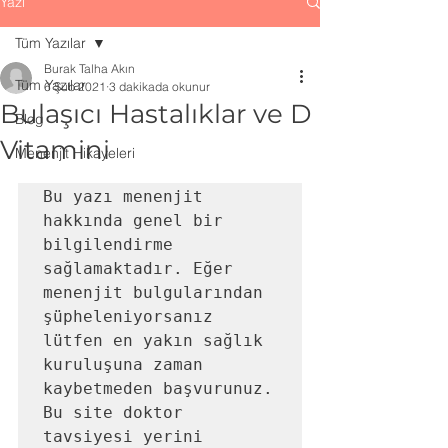
Yazı
Tüm Yazılar
Burak Talha Akın
Tüm Yazılar
6 Şub 2021
3 dakikada okunur
Bulaşıcı Hastalıklar ve D
Blog
Vitamini
Menenjit Hikayeleri
Bu yazı menenjit 
hakkında genel bir 
bilgilendirme 
sağlamaktadır. Eğer 
menenjit bulgularından 
şüpheleniyorsanız 
lütfen en yakın sağlık 
kuruluşuna zaman 
kaybetmeden başvurunuz. 
Bu site doktor 
tavsiyesi yerini 